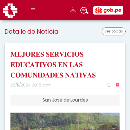
Detalle de Noticia
Ver todas
𝐌𝐄𝐉𝐎𝐑𝐄𝐒 𝐒𝐄𝐑𝐕𝐈𝐂𝐈𝐎𝐒
𝐄𝐃𝐔𝐂𝐀𝐓𝐈𝐕𝐎𝐒 𝐄𝐍 𝐋𝐀𝐒
𝐂𝐎𝐌𝐔𝐍𝐈𝐃𝐀𝐃𝐄𝐒 𝐍𝐀𝐓𝐈𝐕𝐀𝐒
26/11/2024 08:15 a.m.
San José de Lourdes