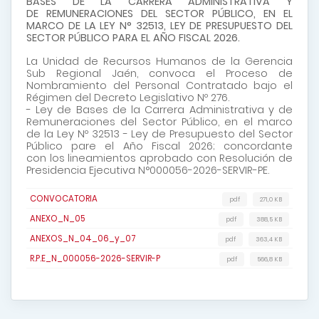
BASES DE LA CARRERA ADMINISTRATIVA Y
DE REMUNERACIONES DEL SECTOR PÚBLICO, EN EL
MARCO DE LA LEY N° 32513, LEY DE PRESUPUESTO DEL
SECTOR PÚBLICO PARA EL AÑO FISCAL 2026.
La Unidad de Recursos Humanos de la Gerencia
Sub Regional Jaén, convoca el Proceso de
Nombramiento del Personal Contratado bajo el
Régimen del Decreto Legislativo Nº 276.
- Ley de Bases de la Carrera Administrativa y de
Remuneraciones del Sector Público, en el marco
de la Ley Nº 32513 - Ley de Presupuesto del Sector
Público pare el Año Fiscal 2026; concordante
con los lineamientos aprobado con Resolución de
Presidencia Ejecutiva N°000056-2026-SERVIR-PE.
CONVOCATORIA
pdf
271,0 KB
ANEXO_N_05
pdf
388,5 KB
ANEXOS_N_04_06_y_07
pdf
363,4 KB
R.P.E_N_000056-2026-SERVIR-P
pdf
566,8 KB