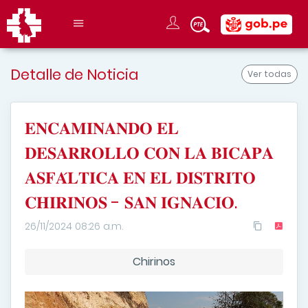
Detalle de Noticia
Ver todas
𝐄𝐍𝐂𝐀𝐌𝐈𝐍𝐀𝐍𝐃𝐎 𝐄𝐋
𝐃𝐄𝐒𝐀𝐑𝐑𝐎𝐋𝐋𝐎 𝐂𝐎𝐍 𝐋𝐀 𝐁𝐈𝐂𝐀𝐏𝐀
𝐀𝐒𝐅𝐀́𝐋𝐓𝐈𝐂𝐀 𝐄𝐍 𝐄𝐋 𝐃𝐈𝐒𝐓𝐑𝐈𝐓𝐎
𝐂𝐇𝐈𝐑𝐈𝐍𝐎𝐒 - 𝐒𝐀𝐍 𝐈𝐆𝐍𝐀𝐂𝐈𝐎.
26/11/2024 08:26 a.m.
Chirinos