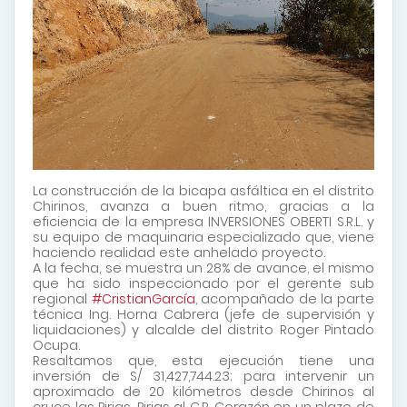
La construcción de la bicapa asfáltica en el distrito
Chirinos, avanza a buen ritmo, gracias a la
eficiencia de la empresa INVERSIONES OBERTI S.R.L. y
su equipo de maquinaria especializado que, viene
haciendo realidad este anhelado proyecto.
A la fecha, se muestra un 28% de avance, el mismo
que ha sido inspeccionado
por el gerente sub
regional
#CristianGarcía
, acompañado de la parte
técnica Ing. Horna Cabrera (jefe de supervisión y
liquidaciones) y alcalde del distrito Roger Pintado
Ocupa.
Resaltamos que, esta ejecución tiene una
inversión de S/ 31,427,744.23; para intervenir un
aproximado de 20 kilómetros desde Chirinos al
cruce las Pirias, Pirias al C.P. Corazón en un plazo de