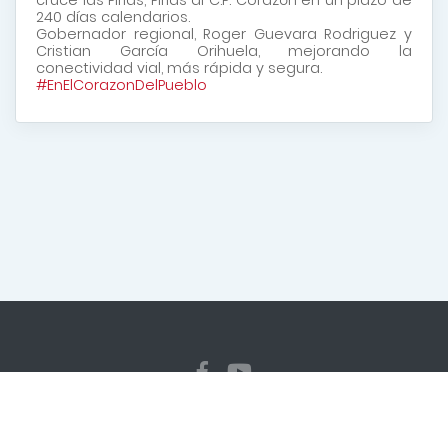
240 días calendarios.
Gobernador regional, Roger Guevara Rodriguez y
Cristian García Orihuela, mejorando la
conectividad vial, más rápida y segura.
#EnElCorazonDelPueblo
Copyright
2026 Gerencia Sub Regional Jaén. Todos los
derechos reservados
Diseñado y programado por la Dirección Regional de