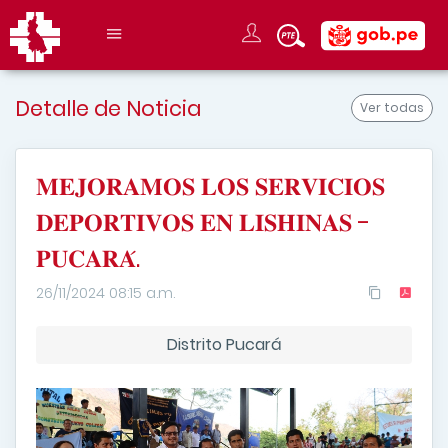
Detalle de Noticia
Ver todas
𝐌𝐄𝐉𝐎𝐑𝐀𝐌𝐎𝐒 𝐋𝐎𝐒 𝐒𝐄𝐑𝐕𝐈𝐂𝐈𝐎𝐒
𝐃𝐄𝐏𝐎𝐑𝐓𝐈𝐕𝐎𝐒 𝐄𝐍 𝐋𝐈𝐒𝐇𝐈𝐍𝐀𝐒 -
𝐏𝐔𝐂𝐀𝐑𝐀́.
26/11/2024 08:15 a.m.
Distrito Pucará