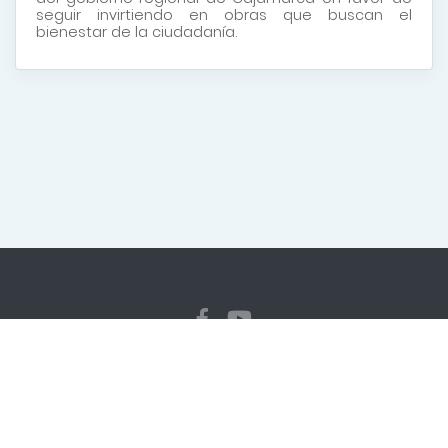
seguir invirtiendo en obras que buscan el
bienestar de la ciudadanía.
Copyright
2026 Gerencia Sub Regional Jaén. Todos los
derechos reservados
Diseñado y programado por la Dirección Regional de
Transformación Digital
gsrjaen@regioncajamarca.gob.pe