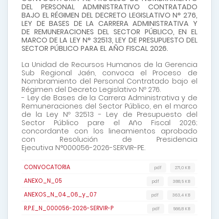
DEL PERSONAL ADMINISTRATIVO CONTRATADO
BAJO EL RÉGIMEN DEL DECRETO LEGISLATIVO N° 276,
LEY DE BASES DE LA CARRERA ADMINISTRATIVA Y
DE REMUNERACIONES DEL SECTOR PÚBLICO, EN EL
MARCO DE LA LEY N° 32513, LEY DE PRESUPUESTO DEL
SECTOR PÚBLICO PARA EL AÑO FISCAL 2026.
La Unidad de Recursos Humanos de la Gerencia
Sub Regional Jaén, convoca el Proceso de
Nombramiento del Personal Contratado bajo el
Régimen del Decreto Legislativo Nº 276.
- Ley de Bases de la Carrera Administrativa y de
Remuneraciones del Sector Público, en el marco
de la Ley Nº 32513 - Ley de Presupuesto del
Sector Público pare el Año Fiscal 2026;
concordante con los lineamientos aprobado
con Resolución de Presidencia
Ejecutiva N°000056-2026-SERVIR-PE.
CONVOCATORIA
pdf
271,0 KB
ANEXO_N_05
pdf
388,5 KB
ANEXOS_N_04_06_y_07
pdf
363,4 KB
R.P.E_N_000056-2026-SERVIR-P
pdf
566,8 KB